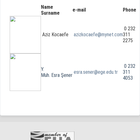
Name
e-mail
Phone
Surname
0 232
Aziz Kocaefe
azizkocaefe@mynet.com
311
2275
0 232
Y.
esra.sener@ege.edu.tr
311
Müh. Esra Şener
4053