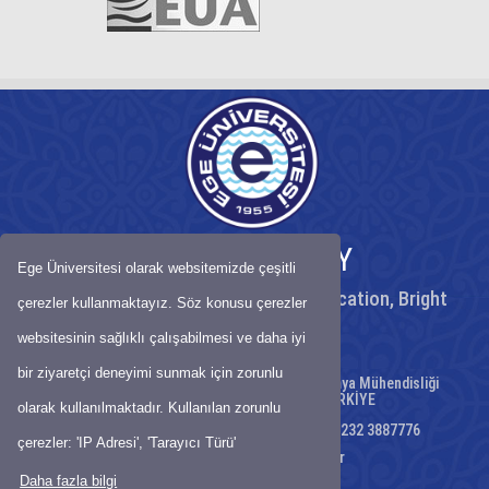
EGE UNIVERSITY
Ege Üniversitesi olarak websitemizde çeşitli
Peaceful University, High Quality Education, Bright
çerezler kullanmaktayız. Söz konusu çerezler
Future
websitesinin sağlıklı çalışabilmesi ve daha iyi
bir ziyaretçi deneyimi sunmak için zorunlu
Ege Üniversitesi, Mühendislik Fakültesi, Kimya Mühendisliği
Bölümü Kampüs Bornova/İZMİR TÜRKİYE
olarak kullanılmaktadır. Kullanılan zorunlu
Telephone: +90 232 3887600 - Fax;: +90 232 3887776
çerezler: 'IP Adresi', 'Tarayıcı Türü'
E-Mail:
kimsek@mail.ege.edu.tr
Daha fazla bilgi
Map
-
Site Map